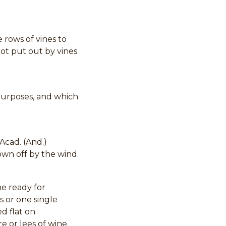
 rows of vines to
oot put out by vines
 purposes, and which
Acad. (And.)
own off by the wind.
ne ready for
s or one single
d flat on
e or lees of wine.