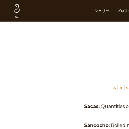
シェリー
プロフ
|
|
A
B
C
Sacas:
Quantities o
Sancocho:
Boiled m