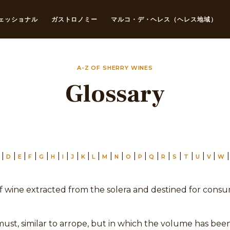
ェッショナル
ガストロノミー
マルコ・デ・ヘレス（ヘレス地域）
A-Z OF SHERRY WINES
Glossary
|
|
|
|
|
|
|
|
|
|
|
|
|
|
|
|
|
|
|
|
D
E
F
G
H
I
J
K
L
M
N
O
P
Q
R
S
T
U
V
W
f wine extracted from the solera and destined for consu
ust, similar to arrope, but in which the volume has bee