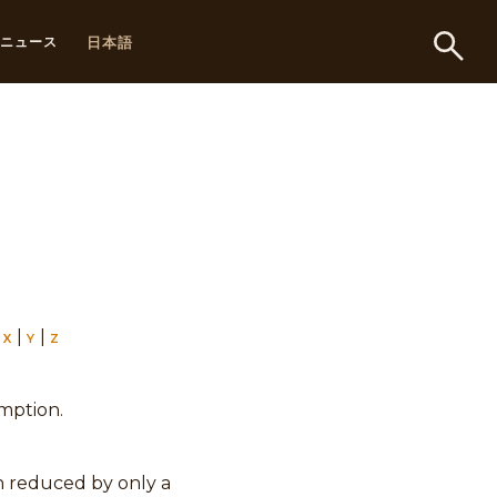
日本語
ニュース
|
|
|
X
Y
Z
mption.
n reduced by only a