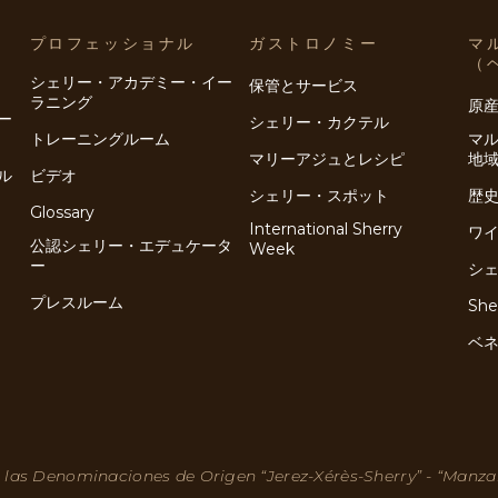
プロフェッショナル
ガストロノミー
マ
（
シェリー・アカデミー・イー
保管とサービス
ラニング
原
ー
シェリー・カクテル
トレーニングルーム
マ
マリーアジュとレシピ
地
ル
ビデオ
シェリー・スポット
歴
Glossary
International Sherry
ワ
公認シェリー・エデュケータ
Week
ー
シ
プレスルーム
She
ベ
 las Denominaciones de Origen “Jerez-Xérès-Sherry” - “Manza