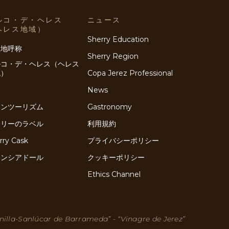
ルコ・デ・ヘレス
ニュース
ヘレス地域）
Sherry Education
産地呼称
Sherry Region
ルコ・デ・ヘレス（ヘレス
域）
Copa Jerez Professional
史
News
インツーリズム
Gastronomy
ェリーのラベル
利用規約
rry Cask
プライバシーポリシー
ネンシアドール
クッキーポリシー
Ethics Channel
nilla-Sanlúcar de Barrameda” - “Vinagre de Jerez”