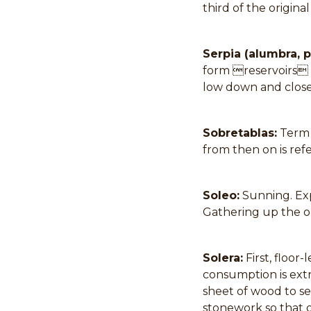
third of the original
Serpia (alumbra, pi
form reservoirs t
low down and close 
Sobretablas:
Term a
from then on is refe
Soleo:
Sunning. Exp
Gathering up the ol
Solera:
First, floor
consumption is extr
sheet of wood to se
stonework so that ot