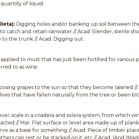
 quantity of liquid.
leta):
Digging holes and/or banking up soil between the
o catch and retain rainwater.// Acad. Slender, sterile sh
to the trunk.// Acad. Digging out.
pplied to must that has just been fortified for various
rred to as wine.
osing grapes to the sun so that they become raisined.// 
ives that have fallen naturally from the tree or been bl
-level, scale in a criadera and solera system, from which wi
acted.// Mar. Flat surface or level area made up of plank
rve as a base for something.// Acad. Piece of timber place
hers can rest or be stacked on it, etc.// Acad. (And.)Madr