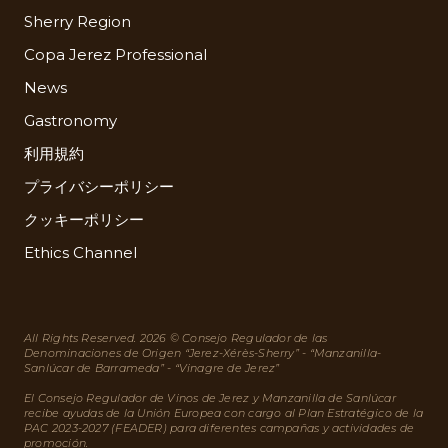
Sherry Region
Copa Jerez Professional
News
Gastronomy
利用規約
プライバシーポリシー
クッキーポリシー
Ethics Channel
All Rights Reserved. 2026 © Consejo Regulador de las
Denominaciones de Origen “Jerez-Xérès-Sherry” - “Manzanilla-
Sanlúcar de Barrameda” - “Vinagre de Jerez”
El Consejo Regulador de Vinos de Jerez y Manzanilla de Sanlúcar
recibe ayudas de la Unión Europea con cargo al Plan Estratégico de la
PAC 2023-2027 (FEADER) para diferentes campañas y actividades de
promoción.