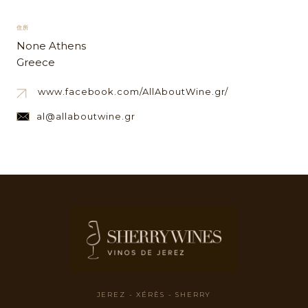
住所
None Athens
Greece
www.facebook.com/AllAboutWine.gr/
al@allaboutwine.gr
JEREZ - XÉRÈS - SHERRY