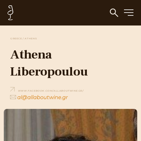
GREECE / ATHENS
Athena
Liberopoulou
WWW.FACEBOOK.COM/ALLABOUTWINE.GR/
al@allaboutwine.gr