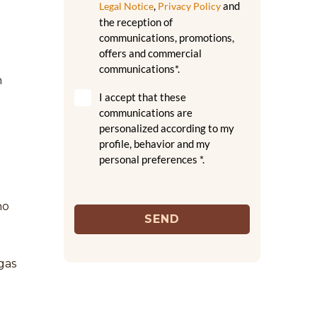
,
and
Legal Notice
Privacy Policy
the reception of
communications, promotions,
offers and commercial
communications*.
n
I accept that these
communications are
personalized according to my
profile, behavior and my
personal preferences *.
no
SEND
gas