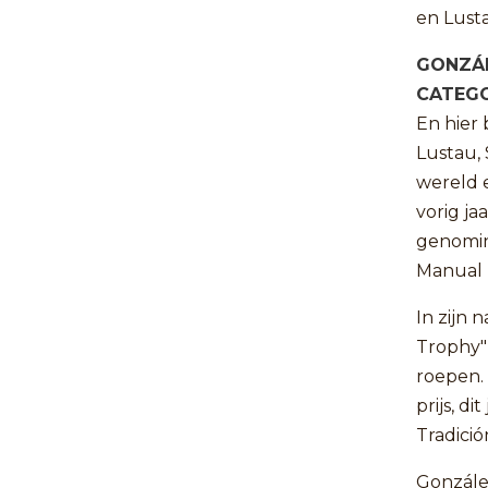
en Lusta
GONZÁL
CATEGO
En hier 
Lustau, 
wereld 
vorig ja
genomin
Manual L
In zijn 
Trophy" 
roepen.
prijs, d
Tradici
Gonzále