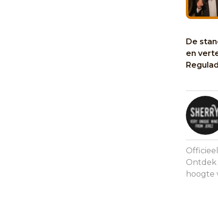
De stand
en vert
Regulad
Officie
Ontdek d
hoogte 