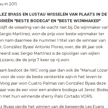
u in 2011.
EZ BYASS EN LUSTAU WISSELEN VAN PLAATS IN DE
RIEËN "BESTE BODEGA" EN "BESTE WIJNMAKER"
blijft de wisseling van de wacht niet bij. De wijnmaker va
Sergio Martínez, won de prijs voor beste wijnmaker ter
en nam daarmee de nummer 1 titel van de winnaar van
ar, González Byass' Antonio Flores, over, die dit jaar ook
eerd was. Sergio Martínez is de opvolger van wijlen
ozano, die de prijs 7 keer op rij won.
naam besloot de IWC vorig jaar dan ook de "Manual Loza
voor de voor de beste versterkte wijn in het leven te
 Vorig jaar won Cuatro Palmas van González Byass deze
it jaar was de eer voor een andere bodega uit Jerez: Bode
ón met hun winnende sherry Palo Cortado VORS.
z Byass vierde het winnen van de begeerde Les Evans