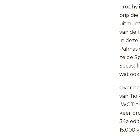
Trophy 
prijs di
uitmunte
van de I
In deze
Palmas 
ze de S
Secastil
wat ook 
Over he
van Tio 
IWC 11 t
keer bro
34e edit
15.000 