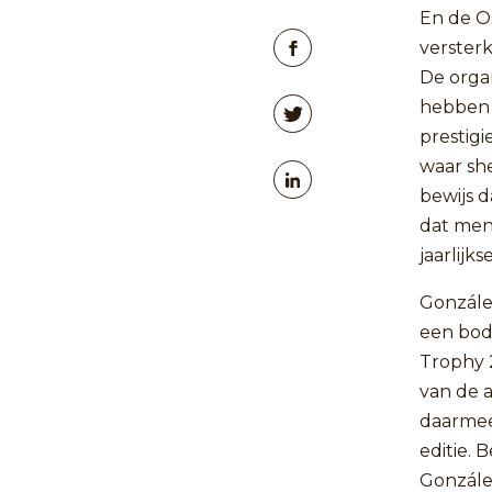
En de O
versterk
De orga
hebben 
prestig
waar sh
bewijs d
dat men
jaarlijk
Gonzále
een bod
Trophy 
van de 
daarmee
editie. 
Gonzále