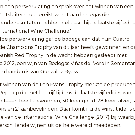
in een persverklaring en sprak over het winnen van een
e "uitsluitend uitgereikt wordt aan bodegas die
nde resultaten hebben geboekt bij de laatste vijf editi
nternational Wine Challenge."
lfde persverklaring gaf de bodega aan dat hun Cuatro
de Champions Trophy van dit jaar heeft gewonnen en d
panish Red Trophy in de wacht hebben gesleept met
la 2012, een wijn van Bodegas Viñas del Vero in Somonta
in handen is van González Byass.
t winnen van de Len Evans Trophy merkte de produce
Pepe op dat het bedrijf tijdens de laatste vijf edities van 
rofeeën heeft gewonnen, 30 keer goud, 28 keer zilver, 1
ns en 21 aanbevelingen. Daar komt nu de winst tijdens 
ie van de International Wine Challenge (2017) bij, waarbi
verschillende wijnen uit de hele wereld meededen.