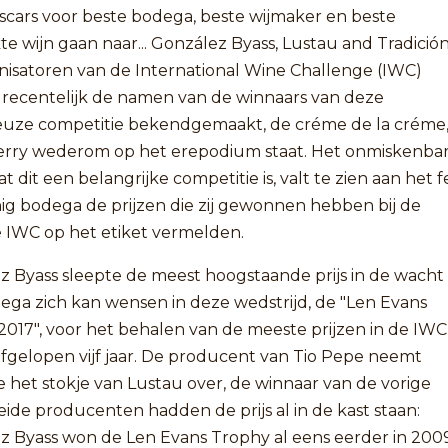
scars voor beste bodega, beste wijmaker en beste
te wijn gaan naar... González Byass, Lustau and Tradición
nisatoren van de International Wine Challenge (IWC)
recentelijk de namen van de winnaars van deze
ieuze competitie bekendgemaakt, de créme de la créme
erry wederom op het erepodium staat. Het onmiskenba
at dit een belangrijke competitie is, valt te zien aan het f
ig bodega de prijzen die zij gewonnen hebben bij de
se IWC op het etiket vermelden.
z Byass sleepte de meest hoogstaande prijs in de wacht 
ega zich kan wensen in deze wedstrijd, de "Len Evans
2017", voor het behalen van de meeste prijzen in de IWC
afgelopen vijf jaar. De producent van Tio Pepe neemt
 het stokje van Lustau over, de winnaar van de vorige
Beide producenten hadden de prijs al in de kast staan:
z Byass won de Len Evans Trophy al eens eerder in 200