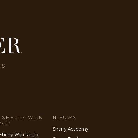
ER
NS
 SHERRY WIJN
NIEUWS
GIO
Sherry Academy
Sherry Wijn Regio