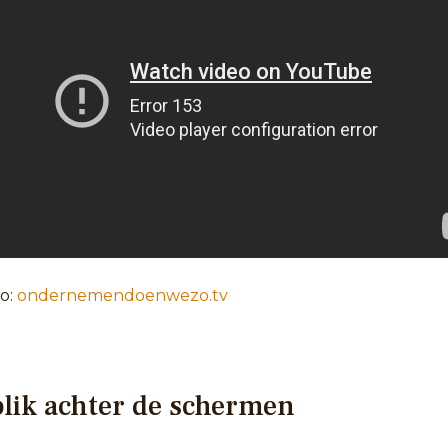
fo:
ondernemendoenwezo.tv
blik achter de schermen