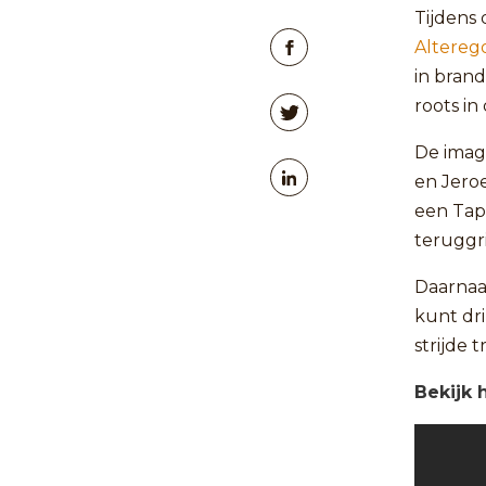
Tijdens 
Altereg
in brand
roots in
De imag
en Jero
een Tap
teruggr
Daarnaas
kunt dr
strijde 
Bekijk 