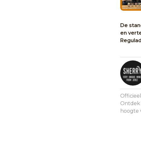
De stand
en vert
Regulad
Officie
Ontdek d
hoogte 