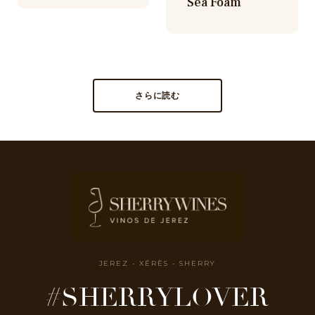
Sea Foam
さらに読む
JEREZ - XÉRÈS - SHERRY
#SHERRYLOVER