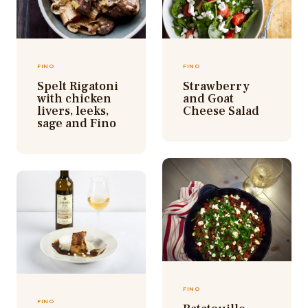
FINO
FINO
Spelt Rigatoni
Strawberry
with chicken
and Goat
livers, leeks,
Cheese Salad
sage and Fino
FINO
FINO