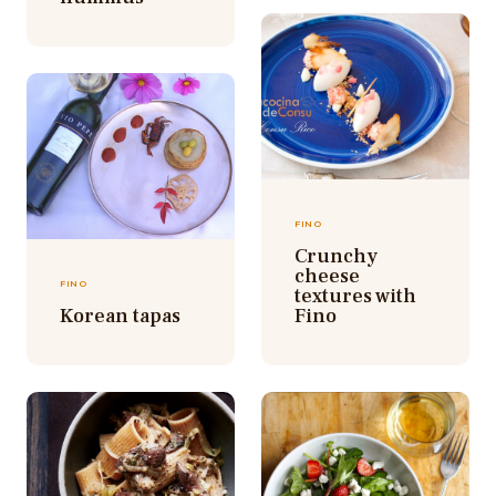
FINO
Crunchy
cheese
FINO
textures with
Korean tapas
Fino