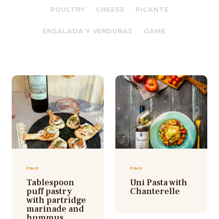
POULTRY
CHEESE
PICANTE
ENSALADA Y VERDURAS
GAME
FINO
FINO
Tablespoon
Uni Pasta with
puff pastry
Chanterelle
with partridge
marinade and
hummus