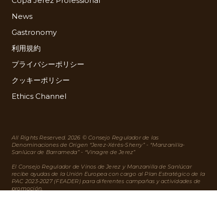
Copa Jerez Professional
News
Gastronomy
利用規約
プライバシーポリシー
クッキーポリシー
Ethics Channel
All Rights Reserved. 2026 © Consejo Regulador de las
Denominaciones de Origen “Jerez-Xérès-Sherry” - “Manzanilla-
Sanlúcar de Barrameda” - “Vinagre de Jerez”
El Consejo Regulador de Vinos de Jerez y Manzanilla de Sanlúcar
recibe ayudas de la Unión Europea con cargo al Plan Estratégico de la
PAC 2023-2027 (FEADER) para diferentes campañas y actividades de
promoción.