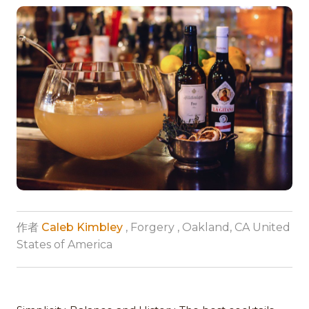
作者
Caleb Kimbley
, Forgery , Oakland, CA United
States of America