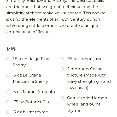
Simplicity, Balance and History. The best cocktails
are the ones that use great technique and the
simplicity of them make you surprised. This cocktail
is using the elements of an 18th Century punch
while using suttle elements to create a unique
combination of flavors.
材料
1.5 oz Hidalgo Fino
.75 oz lemon juice
Sherry
2 droppers Cacao
.5 oz La Gitana
tincture (made with
Manzanilla Sherry
Navy strength gin and
raw cacao)
.5 oz Martini Ambrato
Garnish dried lemon
.75 oz Botanist Gin
wheel and burnt
thyme
.5 oz burnt thyme