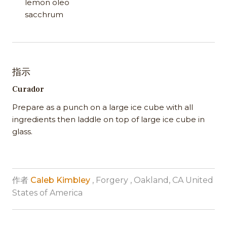
lemon oleo
sacchrum
指示
Curador
Prepare as a punch on a large ice cube with all
ingredients then laddle on top of large ice cube in
glass.
作者
Caleb Kimbley
, Forgery , Oakland, CA United
States of America