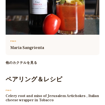
FINO
Maria Sangrienta
他のカクテルを見る
ペアリング＆レシピ
FINO
Celery root and miso of Jerusalem Artichokes , Italian
cheese wrapper in Tobacco