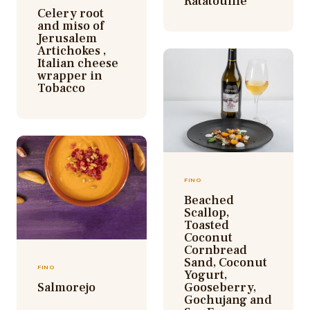
Ratatouille
Celery root
and miso of
Jerusalem
Artichokes ,
Italian cheese
wrapper in
Tobacco
FINO
Beached
Scallop,
Toasted
Coconut
Cornbread
Sand, Coconut
FINO
Yogurt,
Salmorejo
Gooseberry,
Gochujang and