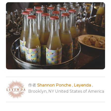
作者
Shannon Ponche
,
Leyenda
,
Brooklyn, NY United States of America