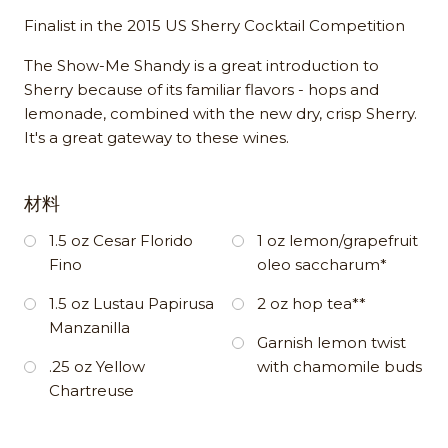
Finalist in the 2015 US Sherry Cocktail Competition
The Show-Me Shandy is a great introduction to
Sherry because of its familiar flavors - hops and
lemonade, combined with the new dry, crisp Sherry.
It's a great gateway to these wines.
材料
1.5 oz Cesar Florido
1 oz lemon/grapefruit
Fino
oleo saccharum*
1.5 oz Lustau Papirusa
2 oz hop tea**
Manzanilla
Garnish lemon twist
.25 oz Yellow
with chamomile buds
Chartreuse