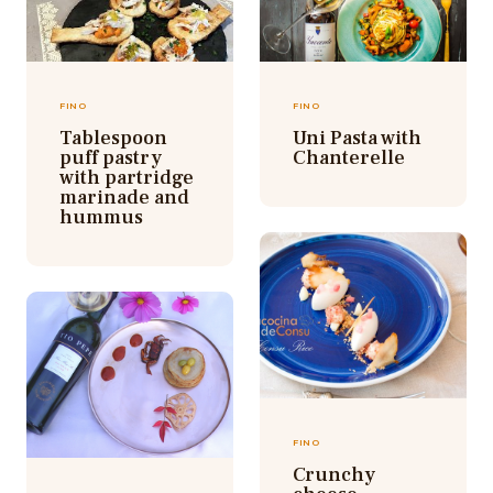
FINO
FINO
Tablespoon
Uni Pasta with
puff pastry
Chanterelle
with partridge
marinade and
hummus
FINO
Crunchy