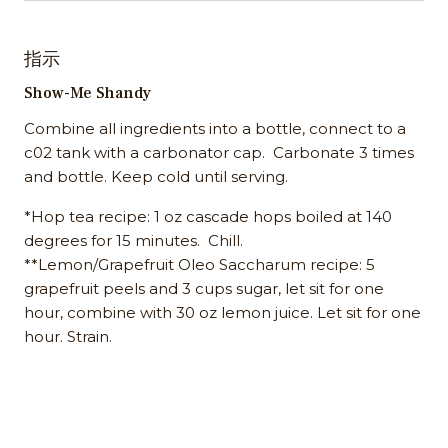
指示
Show-Me Shandy
Combine all ingredients into a bottle, connect to a
c02 tank with a carbonator cap. Carbonate 3 times
and bottle. Keep cold until serving.
*Hop tea recipe: 1 oz cascade hops boiled at 140
degrees for 15 minutes. Chill.
**Lemon/Grapefruit Oleo Saccharum recipe: 5
grapefruit peels and 3 cups sugar, let sit for one
hour, combine with 30 oz lemon juice. Let sit for one
hour. Strain.