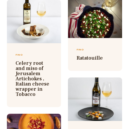
FINO
FINO
Ratatouille
Celery root
and miso of
Jerusalem
Artichokes ,
Italian cheese
wrapper in
Tobacco