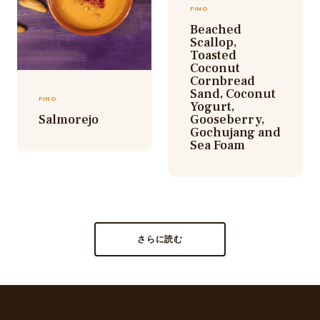
FINO
Beached
Scallop,
Toasted
Coconut
Cornbread
Sand, Coconut
FINO
Yogurt,
Salmorejo
Gooseberry,
Gochujang and
Sea Foam
さらに読む