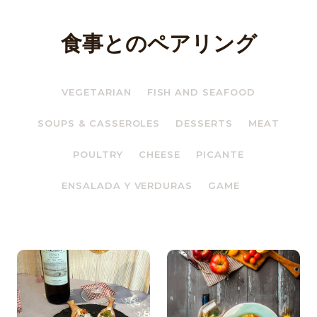
食事とのペアリング
VEGETARIAN
FISH AND SEAFOOD
SOUPS & CASSEROLES
DESSERTS
MEAT
POULTRY
CHEESE
PICANTE
ENSALADA Y VERDURAS
GAME