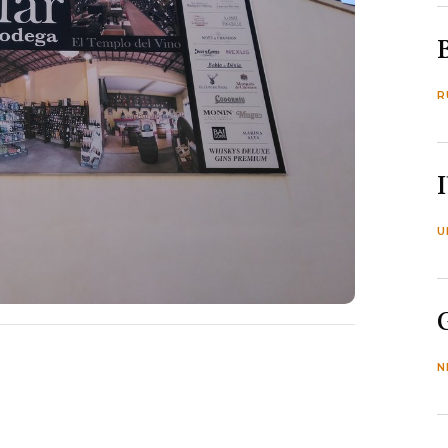
R
U
N