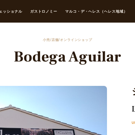
ェッショナル
ガストロノミー
マルコ・デ・ヘレス（ヘレス地域）
小売/店舗/オンラインショップ
Bodega Aguilar
U