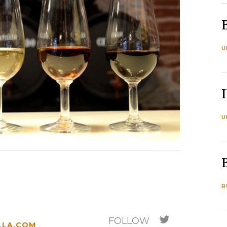
U
U
R
FOLLOW
LLA.COM