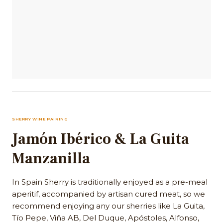
SHERRY WINE PAIRING
Jamón Ibérico & La Guita
Manzanilla
In Spain Sherry is traditionally enjoyed as a pre-meal
aperitif, accompanied by artisan cured meat, so we
recommend enjoying any our sherries like La Guita,
Tío Pepe, Viña AB, Del Duque, Apóstoles, Alfonso,