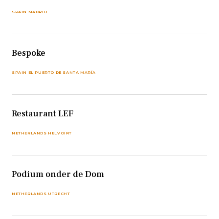
SPAIN MADRID
Bespoke
SPAIN EL PUERTO DE SANTA MARÍA
Restaurant LEF
NETHERLANDS HELVOIRT
Podium onder de Dom
NETHERLANDS UTRECHT