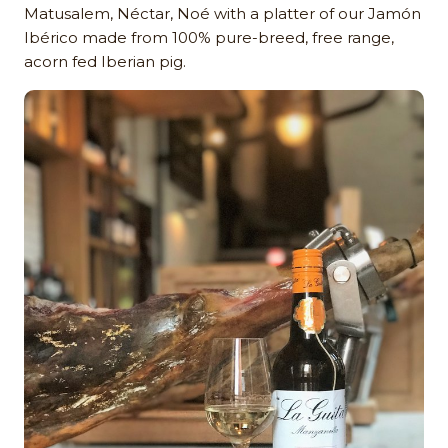
Matusalem, Néctar, Noé with a platter of our Jamón
Ibérico made from 100% pure-breed, free range,
acorn fed Iberian pig.