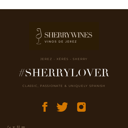
JEREZ - XÉRÈS - SHERRY
#SHERRYLOVER
CLASSIC, PASSIONATE & UNIQUELY SPANISH
シェリー