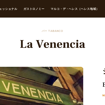
ェッショナル
ガストロノミー
マルコ・デ・ヘレス（ヘレス地域）
バー TABANCO
La Venencia
N