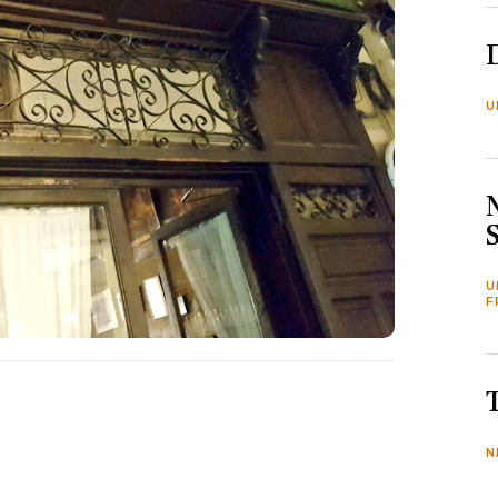
U
U
F
N