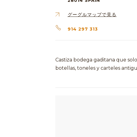
28014
SPAIN
グーグルマップで見る
914 297 313
Castiza bodega gaditana que solo 
botellas, toneles y carteles antigu