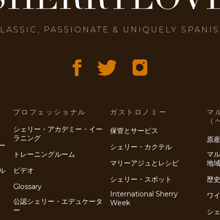
LASSIC, PASSIONATE & UNIQUELY SPANI
プロフェッショナル
ガストロノミー
マ
（
シェリー・アカデミー・イー
保管とサービス
ラニング
原
ー
シェリー・カクテル
トレーニングルーム
マ
マリーアジュとレシピ
地
ル
ビデオ
シェリー・スポット
歴
Glossary
International Sherry
ワ
公認シェリー・エデュケータ
Week
ー
シ