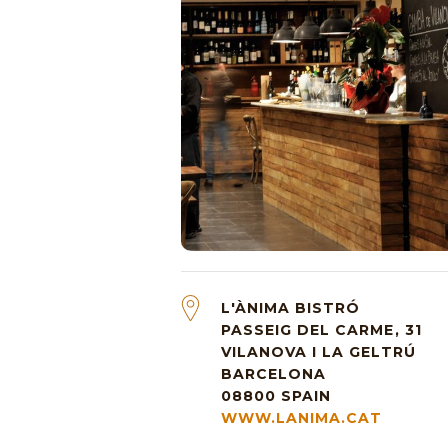
L'ÀNIMA BISTRÓ
PASSEIG DEL CARME, 31
VILANOVA I LA GELTRÚ
BARCELONA
08800
SPAIN
WWW.LANIMA.CAT