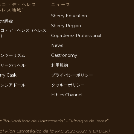
ルコ・デ・ヘレス
ニュース
ヘレス地域）
Sherry Education
産地呼称
Sherry Region
ルコ・デ・ヘレス（ヘレス
域）
Copa Jerez Professional
史
News
インツーリズム
Gastronomy
ェリーのラベル
利用規約
rry Cask
プライバシーポリシー
ネンシアドール
クッキーポリシー
Ethics Channel
nilla-Sanlúcar de Barrameda” - “Vinagre de Jerez”
 al Plan Estratégico de la PAC 2023-2027 (FEADER)