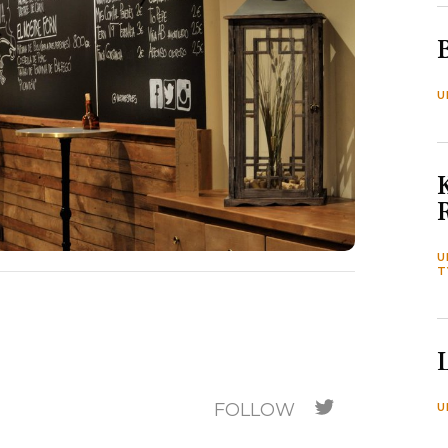
U
U
T
FOLLOW
U