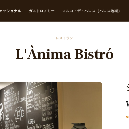
ェッショナル
ガストロノミー
マルコ・デ・ヘレス（ヘレス地域）
レストラン
L'Ànima Bistró
N