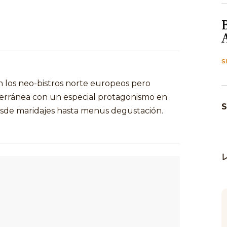
S
n los neo-bistros norte europeos pero
erránea con un especial protagonismo en
S
desde maridajes hasta menus degustación.