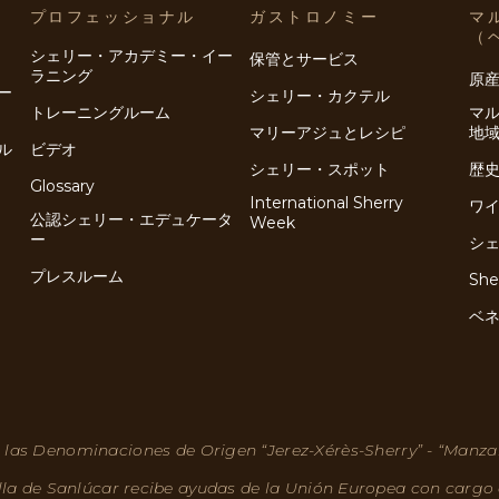
プロフェッショナル
ガストロノミー
マ
（
シェリー・アカデミー・イー
保管とサービス
ラニング
原
ー
シェリー・カクテル
トレーニングルーム
マ
マリーアジュとレシピ
地
ル
ビデオ
シェリー・スポット
歴
Glossary
International Sherry
ワ
公認シェリー・エデュケータ
Week
ー
シ
プレスルーム
She
ベ
 las Denominaciones de Origen “Jerez-Xérès-Sherry” - “Manza
lla de Sanlúcar recibe ayudas de la Unión Europea con cargo