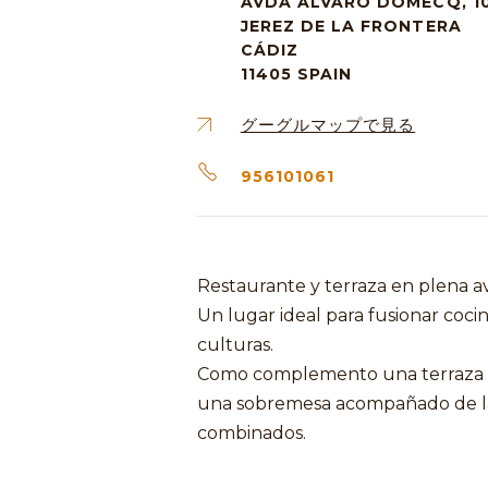
AVDA ALVARO DOMECQ, 1
JEREZ DE LA FRONTERA
CÁDIZ
11405
SPAIN
グーグルマップで見る
956101061
Restaurante y terraza en plena 
Un lugar ideal para fusionar cocin
culturas.
Como complemento una terraza c
una sobremesa acompañado de la 
combinados.