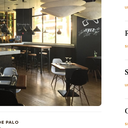
U
S
U
DE PALO
S