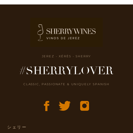
JEREZ - XÉRÈS - SHERRY
#SHERRYLOVER
CLASSIC, PASSIONATE & UNIQUELY SPANISH
シェリー