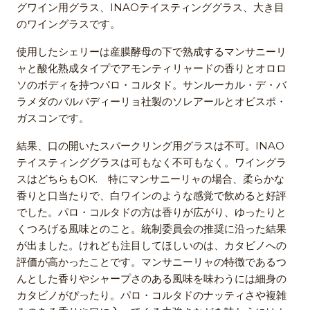
グワイン用グラス、INAOテイスティンググラス、大き目
のワイングラスです。
使用したシェリーは産膜酵母の下で熟成するマンサニーリ
ャと酸化熟成タイプでアモンティリャードの香りとオロロ
ソのボディを持つパロ・コルタド。サンルーカル・デ・バ
ラメダのバルバディーリョ社製のソレアールとオビスポ・
ガスコンです。
結果、口の開いたスパークリング用グラスは不可。INAO
テイスティンググラスは可もなく不可もなく。ワイングラ
スはどちらもOK. 特にマンサニーリャの場合、柔らかな
香りと口当たりで、白ワインのような感覚で飲めると好評
でした。パロ・コルタドの方は香りが広がり、ゆったりと
くつろげる風味とのこと。統制委員会の推奨に沿った結果
が出ました。けれども注目してほしいのは、カタビノへの
評価が高かったことです。マンサニーリャの特徴であるつ
んとした香りやシャープさのある風味を味わうには細身の
カタビノがぴったり。パロ・コルタドのナッティさや複雑