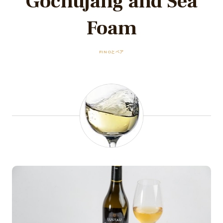
Gochujang and Sea
Foam
FINOとペア