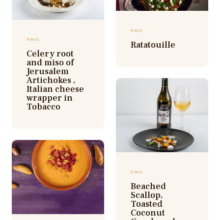
FINO
FINO
Ratatouille
Celery root
and miso of
Jerusalem
Artichokes ,
Italian cheese
wrapper in
Tobacco
FINO
Beached
Scallop,
Toasted
Coconut