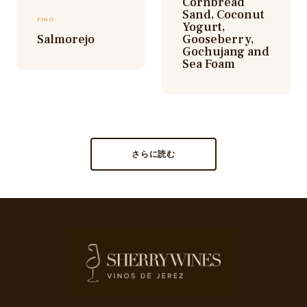
Cornbread
Sand, Coconut
FINO
Yogurt,
Salmorejo
Gooseberry,
Gochujang and
Sea Foam
さらに読む