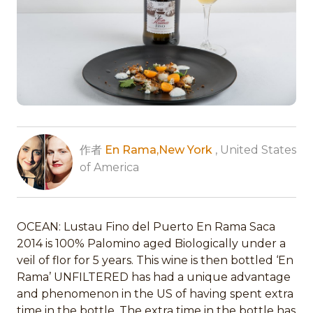
作者
En Rama,New York
, United States
of America
OCEAN: Lustau Fino del Puerto En Rama Saca
2014 is 100% Palomino aged Biologically under a
veil of flor for 5 years. This wine is then bottled ‘En
Rama’ UNFILTERED has had a unique advantage
and phenomenon in the US of having spent extra
time in the bottle. The extra time in the bottle has