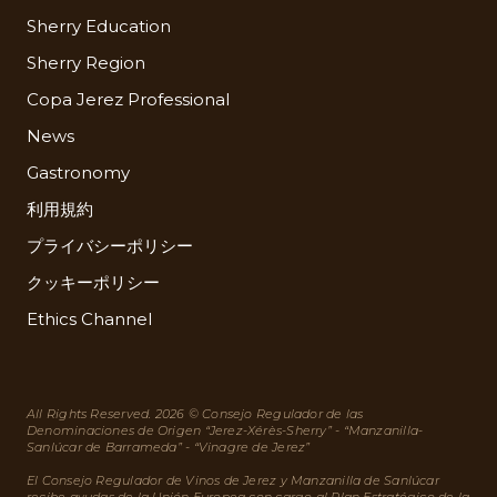
Sherry Education
Sherry Region
Copa Jerez Professional
News
Gastronomy
利用規約
プライバシーポリシー
クッキーポリシー
Ethics Channel
All Rights Reserved. 2026 © Consejo Regulador de las
Denominaciones de Origen “Jerez-Xérès-Sherry” - “Manzanilla-
Sanlúcar de Barrameda” - “Vinagre de Jerez”
El Consejo Regulador de Vinos de Jerez y Manzanilla de Sanlúcar