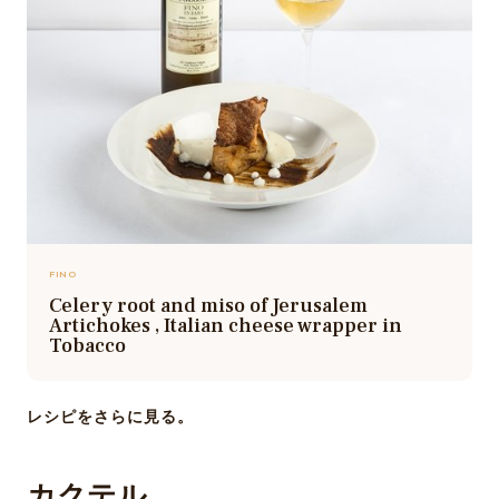
FINO
Celery root and miso of Jerusalem
Artichokes , Italian cheese wrapper in
Tobacco
レシピをさらに見る。
カクテル