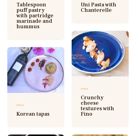
Tablespoon
Uni Pasta with
puff pastry
Chanterelle
with partridge
marinade and
hummus
FINO
Crunchy
cheese
FINO
textures with
Korean tapas
Fino