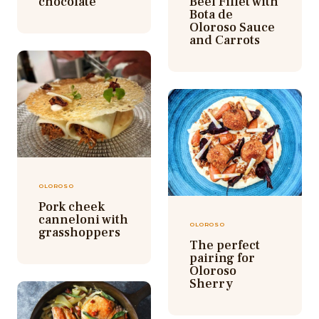
chocolate
Beef Fillet with
Bota de
Oloroso Sauce
and Carrots
OLOROSO
Pork cheek
canneloni with
OLOROSO
grasshoppers
The perfect
pairing for
Oloroso
Sherry