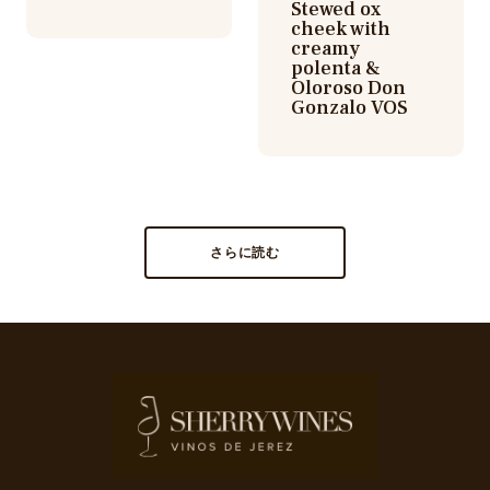
Stewed ox
cheek with
creamy
polenta &
Oloroso Don
Gonzalo VOS
さらに読む