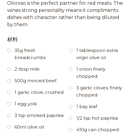
Oloroso is the perfect partner for red meats. The
wines strong personality means it compliments
dishes with character rather than being diluted
by them.
材料
35g fresh
1 tablespoon extra
breadcrumbs
virgin olive oil
2 tbsp milk
1 onion finely
chopped
500g minced beef
3 garlic cloves, finely
1 garlic clove, crushed
chopped
1 egg yolk
1 bay leaf
3 tsp smoked paprika
1/2 tsp hot paprika
60ml olive oil
410g can chopped