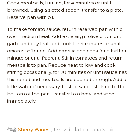
Cook meatballs, turning, for 4 minutes or until
browned. Using a slotted spoon, transfer to a plate.
Reserve pan with oil.
To make tomato sauce, return reserved pan with oil
over medium heat. Add extra virgin olive oil, onion,
garlic and bay leaf, and cook for 4 minutes or until
onion is softened. Add paprika and cook for a further
minute or until fragrant. Stir in tomatoes and return
meatballs to pan. Reduce heat to low and cook,
stirring occasionally, for 20 minutes or until sauce has
thickened and meatballs are cooked through. Add a
little water, if necessary, to stop sauce sticking to the
bottom of the pan. Transfer to a bowl and serve
immediately.
作者
Sherry Wines
, Jerez de la Frontera Spain