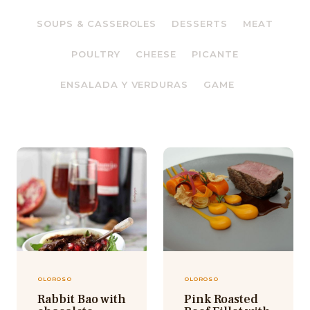
SOUPS & CASSEROLES
DESSERTS
MEAT
POULTRY
CHEESE
PICANTE
ENSALADA Y VERDURAS
GAME
OLOROSO
OLOROSO
Rabbit Bao with
Pink Roasted