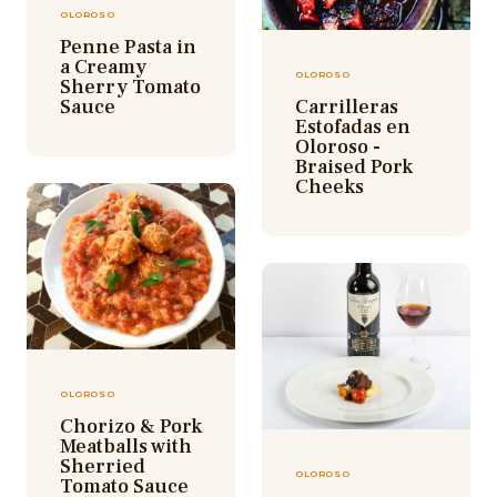
OLOROSO
Penne Pasta in
a Creamy
OLOROSO
Sherry Tomato
Sauce
Carrilleras
Estofadas en
Oloroso -
Braised Pork
Cheeks
OLOROSO
Chorizo & Pork
Meatballs with
Sherried
OLOROSO
Tomato Sauce