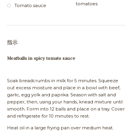
tomatoes
Tomato sauce
指示
Meatballs in spicy tomato sauce
Soak breadcrumbs in milk for 5 minutes. Squeeze
out excess moisture and place in a bowl with beef,
garlic, egg yolk and paprika. Season with salt and
pepper, then, using your hands, knead mixture until
smooth. Form into 12 balls and place on a tray. Cover
and refrigerate for 10 minutes to rest.
Heat oil in a large frying pan over medium heat.