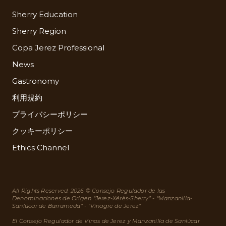
Sherry Education
Sherry Region
Copa Jerez Professional
News
Gastronomy
利用規約
プライバシーポリシー
クッキーポリシー
Ethics Channel
All Rights Reserved. 2026 © Consejo Regulador de las
Denominaciones de Origen “Jerez-Xérès-Sherry” - “Manzanilla-
Sanlúcar de Barrameda” - “Vinagre de Jerez”
El Consejo Regulador de Vinos de Jerez y Manzanilla de Sanlúcar